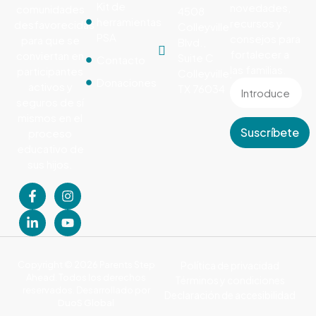
Kit de
novedades,
comunidades
4508
herramientas
recursos y
desfavorecidas
Colleyville
PSA
consejos para
para que se
Blvd.,
fortalecer a
conviertan en
Suite C
Contacto
las familias.
participantes
Colleyville,
Donaciones
activos y
TX 76034
seguros de sí
mismos en el
Suscríbete
proceso
educativo de
sus hijos.
Copyright © 2026 Parents Step
Política de privacidad
Ahead. Todos los derechos
Términos y condiciones
reservados. Desarrollado por
Declaración de accesibilidad
DuoS Global