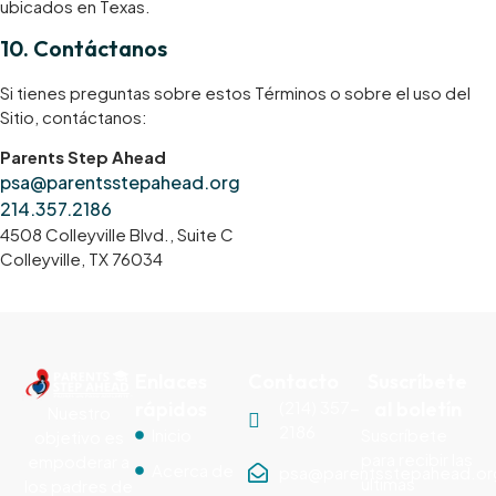
ubicados en Texas.
10. Contáctanos
Si tienes preguntas sobre estos Términos o sobre el uso del
Sitio, contáctanos:
Parents Step Ahead
psa@parentsstepahead.org
214.357.2186
4508 Colleyville Blvd., Suite C
Colleyville, TX 76034
Enlaces
Contacto
Suscríbete
rápidos
(214) 357-
al boletín
Nuestro
2186
Inicio
Suscríbete
objetivo es
para recibir las
empoderar a
Acerca de
psa@parentsstepahead.or
últimas
los padres de