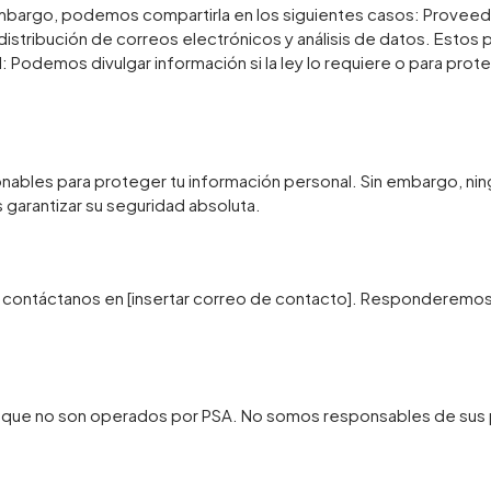
mbargo, podemos compartirla en los siguientes casos: Proveed
istribución de correos electrónicos y análisis de datos. Estos
 Podemos divulgar información si la ley lo requiere o para prot
onables para proteger tu información personal. Sin embargo, n
arantizar su seguridad absoluta.
l, contáctanos en [insertar correo de contacto]. Responderemos a
s que no son operados por PSA. No somos responsables de sus 