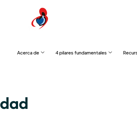
Acerca de
4 pilares fundamentales
Recur
idad